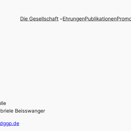
Die Gesellschaft
Ehrungen
Publikationen
Promo
lle
abriele Beisswanger
)dggp.de