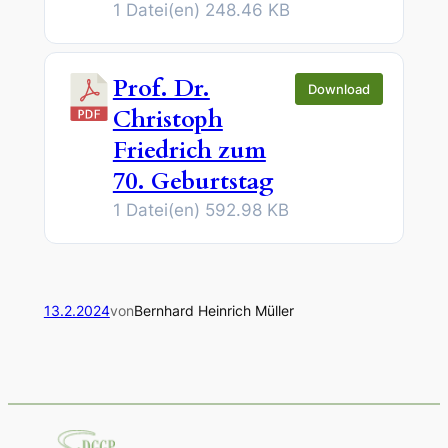
1 Datei(en)
248.46 KB
Prof. Dr.
Download
Christoph
Friedrich zum
70. Geburtstag
1 Datei(en)
592.98 KB
13.2.2024
von
Bernhard Heinrich Müller