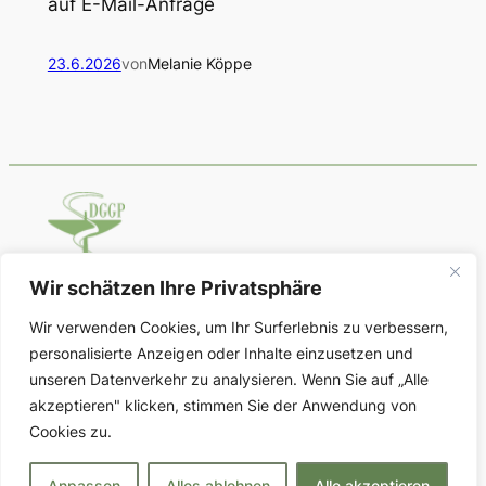
auf E-Mail-Anfrage
23.6.2026
von
Melanie Köppe
Wir schätzen Ihre Privatsphäre
Deutsche Gesellschaft für Geschichte
Wir verwenden Cookies, um Ihr Surferlebnis zu verbessern,
der Pharmazie
personalisierte Anzeigen oder Inhalte einzusetzen und
unseren Datenverkehr zu analysieren. Wenn Sie auf „Alle
Über uns
Datenschutz
Social
akzeptieren" klicken, stimmen Sie der Anwendung von
Cookies zu.
Vorstand
Impressum
Im Aufbau
Kontakt
Datenschutzerklärung
Anpassen
Alles ablehnen
Alle akzeptieren