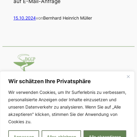
auf E-Mail-Anfrage
15.10.2024
von
Bernhard Heinrich Müller
Wir schätzen Ihre Privatsphäre
Deutsche Gesellschaft für Geschichte
Wir verwenden Cookies, um Ihr Surferlebnis zu verbessern,
der Pharmazie
personalisierte Anzeigen oder Inhalte einzusetzen und
unseren Datenverkehr zu analysieren. Wenn Sie auf „Alle
Über uns
Datenschutz
Social
akzeptieren" klicken, stimmen Sie der Anwendung von
Cookies zu.
Vorstand
Impressum
Im Aufbau
Kontakt
Datenschutzerklärung
Anpassen
Alles ablehnen
Alle akzeptieren