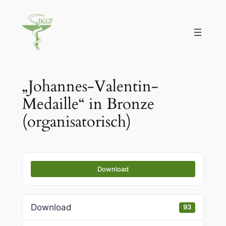
Zum
Inhalt
springen
„Johannes-Valentin-
Medaille“ in Bronze
(organisatorisch)
Download
Download
93