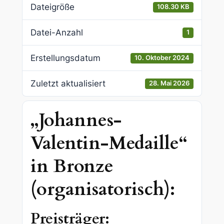
Dateigröße
108.30 KB
Datei-Anzahl
1
Erstellungsdatum
10. Oktober 2024
Zuletzt aktualisiert
28. Mai 2026
„Johannes-
Valentin-Medaille“
in Bronze
(organisatorisch):
Preisträger: