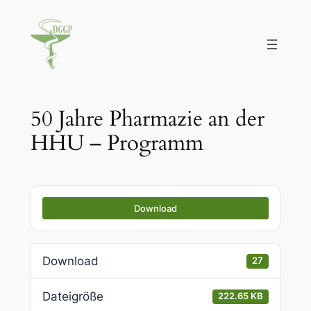
Zum
Inhalt
springen
50 Jahre Pharmazie an der
HHU – Programm
Download
Download
27
Dateigröße
222.65 KB