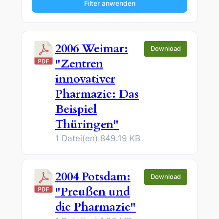
Filter anwenden
2006 Weimar:
Download
"Zentren
innovativer
Pharmazie: Das
Beispiel
Thüringen"
1 Datei(en)
849.19 KB
2004 Potsdam:
Download
"Preußen und
die Pharmazie"