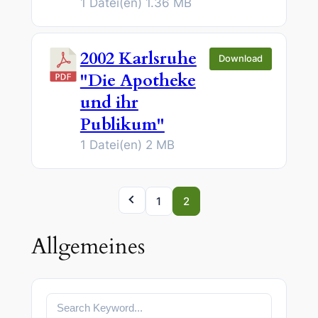
1 Datei(en)
1.36 MB
2002 Karlsruhe
Download
"Die Apotheke
und ihr
Publikum"
1 Datei(en)
2 MB
1
2
Allgemeines